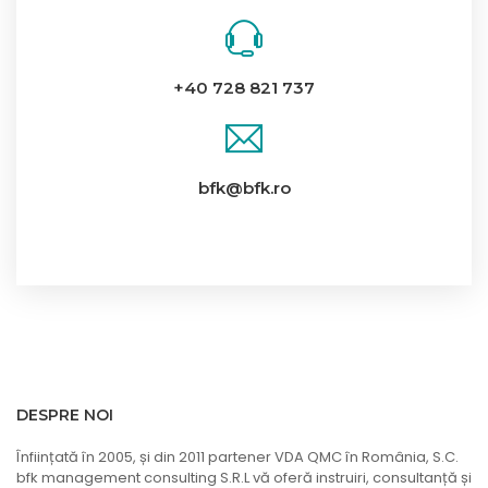
+40 728 821 737
bfk@bfk.ro
DESPRE NOI
Înființată în 2005, și din 2011 partener VDA QMC în România, S.C.
bfk management consulting S.R.L vă oferă instruiri, consultanță și