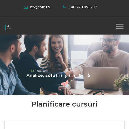
bfk@bfk.ro
+40 728 821 737
b
f
k
-
P
r
o
c
e
s
e
ă
r
ț
t
ă
i
n
u
b
m
î
i
ș
i
i
A
n
a
l
i
z
e
,
s
o
l
u
ț
i
DETALII
Planificare cursuri